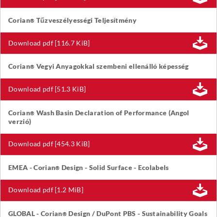
Corian
Tűzveszélyességi Teljesítmény
®
Download pdf [116.7 KiB]
Corian
Vegyi Anyagokkal szembeni ellenálló képesség
®
Download pdf [51.3 KiB]
Corian
Wash Basin Declaration of Performance (Angol
®
verzió)
Download pdf [454.3 KiB]
EMEA - Corian
Design - Solid Surface - Ecolabels
®
Download pdf [1.2 MiB]
GLOBAL - Corian
Design / DuPont PBS - Sustainability Goals
®