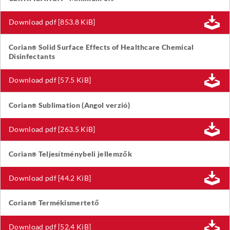
Download pdf [853.8 KiB]
Corian
Solid Surface Effects of Healthcare Chemical
®
Disinfectants
Download pdf [57.5 KiB]
Corian
Sublimation (Angol verzió)
®
Download pdf [263.5 KiB]
Corian
Teljesítménybeli jellemzők
®
Download pdf [44.2 KiB]
Corian
Termékismertető
®
Download pdf [52.4 KiB]