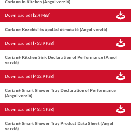
Corian
in Kitchen (Angol verzió)
®
Download pdf [2.4 MiB]
Corian
Kezelési és ápolási útmutató (Angol verzió)
®
Download pdf [753.9 KiB]
Corian
Kitchen Sink Declaration of Performance (Angol
®
verzió)
Download pdf [432.9 KiB]
Corian
Smart Shower Tray Declaration of Performance
®
(Angol verzió)
Download pdf [453.1 KiB]
Corian
Smart Shower Tray Product Data Sheet (Angol
®
verzió)