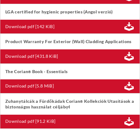
LGA certified for hygienic properties (Angol verzió)
Download pdf [142 KiB]
Product Warranty For Exterior (Wall) Cladding Applications
Download pdf [431.8 KiB]
The Corian
Book - Essentials
®
Download pdf [5.8 MiB]
Zuhanytálcák a Fürdőkádak Corian
Kollekciók Utasítások a
®
biztonságos használat céljábợl
Download pdf [91.2 KiB]